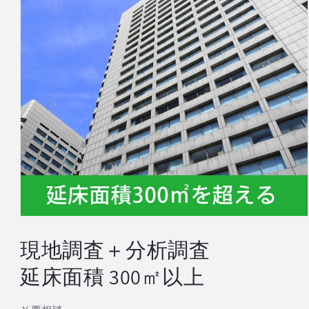
モ
ー
現地調査＋分析調査
ダ
ル
延床面積 300㎡以上
で
メ
デ
ィ