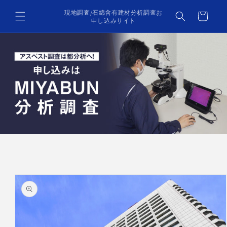
コンテ
カ
ンツに
現地調査/石綿含有建材分析調査お
ー
進む
申し込みサイト
ト
商品情
報にス
キップ